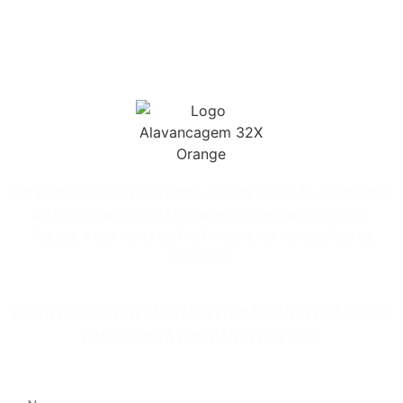
Obrigado pelo seu pagamento. Sua transação foi concluída e
um recibo da compra foi enviado por e-mail para você.
Acesse a sua conta do PayPal para ver os detalhes da
transação.
FALTA POUCO, PREENCHA O FORMULÁRIO COM SEUS
DADOS PARA LIBERAR O ACESSO!