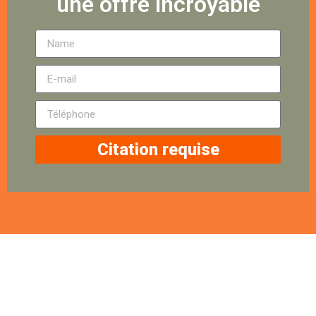
une offre incroyable
Citation requise